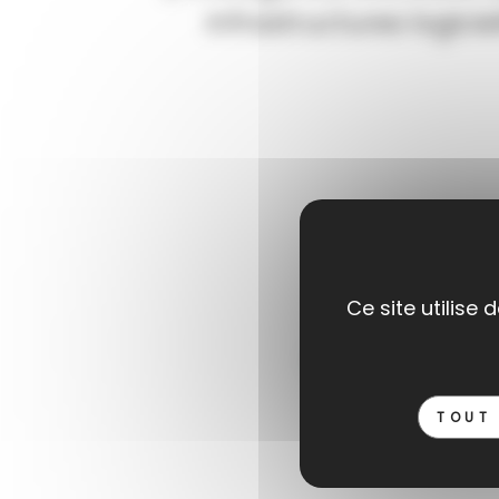
infrastructures logiciel
Ce site utilise
TOUT